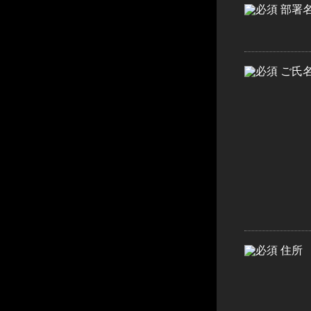
部署
ご氏
住所