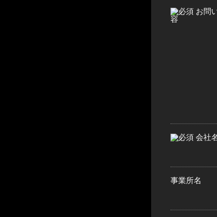
お問
容
会社
事業所名